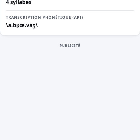
4 syllabes
TRANSCRIPTION PHONÉTIQUE (API)
\a.bʁœ.vaʒ\
PUBLICITÉ