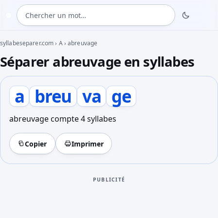
Chercher un mot
◍
syllabeseparer.com
›
A
›
abreuvage
Séparer abreuvage en syllabes
a
breu
va
ge
abreuvage compte 4 syllabes
Copier
Imprimer
PUBLICITÉ