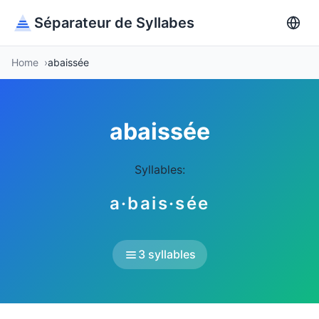
Séparateur de Syllabes
Home
abaissée
abaissée
Syllables:
a·bais·sée
3 syllables