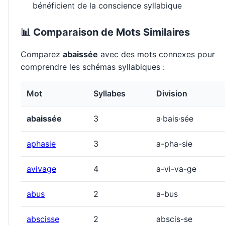
bénéficient de la conscience syllabique
📊 Comparaison de Mots Similaires
Comparez
abaissée
avec des mots connexes pour
comprendre les schémas syllabiques :
Mot
Syllabes
Division
abaissée
3
a·bais·sée
aphasie
3
a-pha-sie
avivage
4
a-vi-va-ge
abus
2
a-bus
abscisse
2
abscis-se