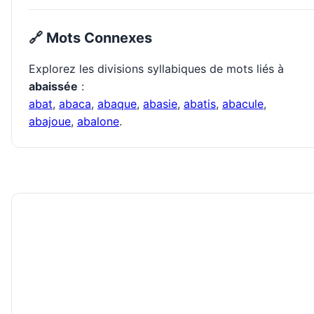
🔗 Mots Connexes
Explorez les divisions syllabiques de mots liés à
abaissée
:
abat
,
abaca
,
abaque
,
abasie
,
abatis
,
abacule
,
abajoue
,
abalone
.