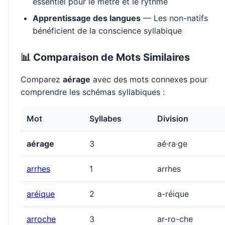
essentiel pour le mètre et le rythme
Apprentissage des langues
— Les non-natifs
bénéficient de la conscience syllabique
📊 Comparaison de Mots Similaires
Comparez
aérage
avec des mots connexes pour
comprendre les schémas syllabiques :
Mot
Syllabes
Division
aérage
3
aé·ra·ge
arrhes
1
arrhes
aréique
2
a-réique
arroche
3
ar-ro-che