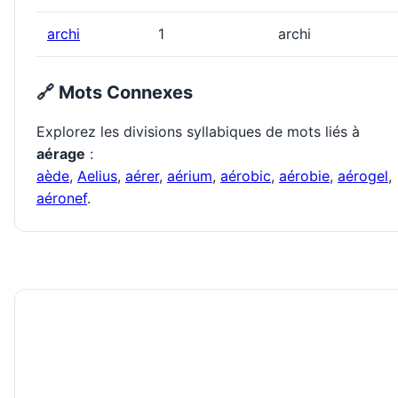
archi
1
archi
🔗 Mots Connexes
Explorez les divisions syllabiques de mots liés à
aérage
:
aède
,
Aelius
,
aérer
,
aérium
,
aérobic
,
aérobie
,
aérogel
,
aéronef
.