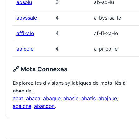
absolu
3
ab-so-lu
abyssale
4
a-bys-sa-le
affixale
4
af-fi-xa-le
apicole
4
a-pi-co-le
🔗 Mots Connexes
Explorez les divisions syllabiques de mots liés à
abacule
:
abat
,
abaca
,
abaque
,
abasie
,
abatis
,
abajoue
,
abalone
,
abandon
.