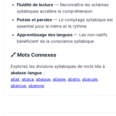
Fluidité de lecture
— Reconnaître les schémas
syllabiques accélère la compréhension
Poésie et paroles
— Le comptage syllabique est
essentiel pour le mètre et le rythme
Apprentissage des langues
— Les non-natifs
bénéficient de la conscience syllabique
🔗 Mots Connexes
Explorez les divisions syllabiques de mots liés à
abaisse-langue
:
abat
,
abaca
,
abaque
,
abasie
,
abatis
,
abacule
,
abajoue
,
abalone
.