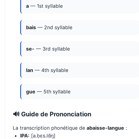
a
— 1st syllable
bais
— 2nd syllable
se-
— 3rd syllable
lan
— 4th syllable
gue
— 5th syllable
🔊 Guide de Prononciation
La transcription phonétique de
abaisse-langue
:
IPA:
[a.bɛs.lɑ̃ŋ]