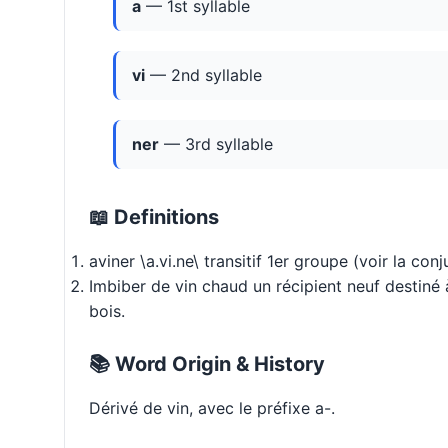
a
— 1st syllable
vi
— 2nd syllable
ner
— 3rd syllable
📖 Definitions
aviner \a.vi.ne\ transitif 1er groupe (voir la con
Imbiber de vin chaud un récipient neuf destiné à
bois.
📚 Word Origin & History
Dérivé de vin, avec le préfixe a-.