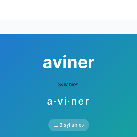
aviner
Syllables:
a·vi·ner
3 syllables