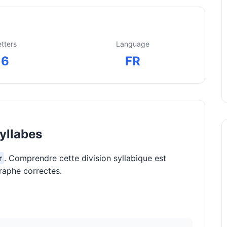
etters
Language
6
FR
yllabes
r
. Comprendre cette division syllabique est
raphe correctes.