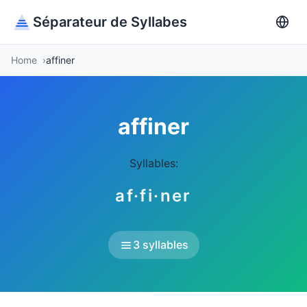
Séparateur de Syllabes
Home
affiner
affiner
Syllables:
af·fi·ner
3 syllables