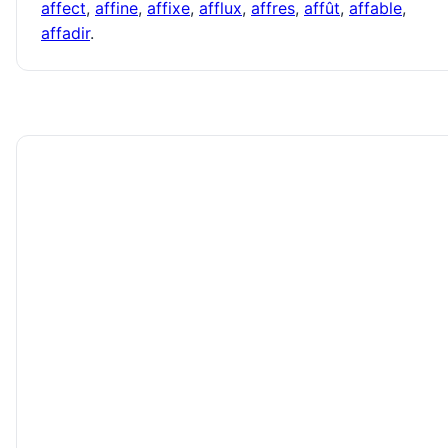
affect
,
affine
,
affixe
,
afflux
,
affres
,
affût
,
affable
,
affadir
.