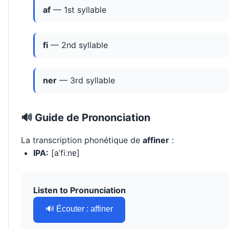
af
— 1st syllable
fi
— 2nd syllable
ner
— 3rd syllable
🔊 Guide de Prononciation
La transcription phonétique de
affiner
:
IPA:
[aˈfiːnɐ]
Listen to Pronunciation
🔊 Écouter : affiner