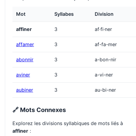
Mot
Syllabes
Division
affiner
3
af·fi·ner
affamer
3
af-fa-mer
abonnir
3
a-bon-nir
aviner
3
a-vi-ner
aubiner
3
au-bi-ner
🔗 Mots Connexes
Explorez les divisions syllabiques de mots liés à
affiner
: