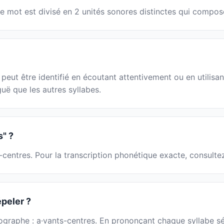
Le mot est divisé en 2 unités sonores distinctes qui compo
ut être identifié en écoutant attentivement ou en utilisant
guë que les autres syllabes.
" ?
-centres. Pour la transcription phonétique exacte, consulte
épeler ?
hographe : a·vants-centres. En prononçant chaque syllabe sé