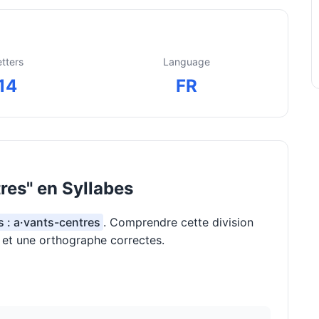
etters
Language
14
FR
res" en Syllabes
s : a·vants-centres
. Comprendre cette division
n et une orthographe correctes.