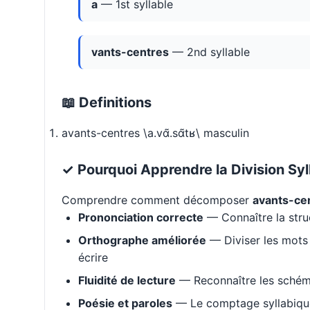
a
— 1st syllable
vants-centres
— 2nd syllable
📖 Definitions
avants-centres \a.vɑ̃.sɑ̃tʁ\ masculin
✓ Pourquoi Apprendre la Division Syl
Comprendre comment décomposer
avants-ce
Prononciation correcte
— Connaître la stru
Orthographe améliorée
— Diviser les mots 
écrire
Fluidité de lecture
— Reconnaître les schém
Poésie et paroles
— Le comptage syllabique 