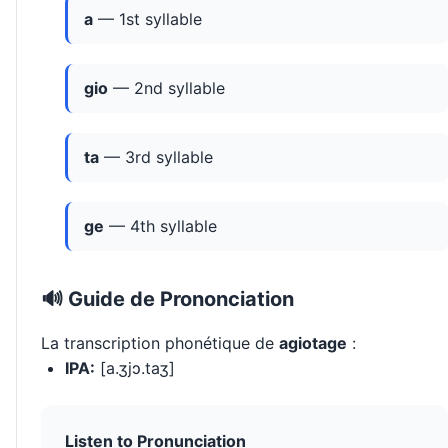
a
— 1st syllable
gio
— 2nd syllable
ta
— 3rd syllable
ge
— 4th syllable
🔊 Guide de Prononciation
La transcription phonétique de
agiotage
:
IPA:
[a.ʒjɔ.taʒ]
Listen to Pronunciation