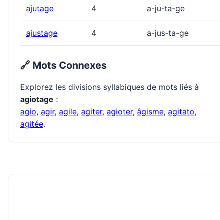
ajutage
4
a-ju-ta-ge
ajustage
4
a-jus-ta-ge
🔗 Mots Connexes
Explorez les divisions syllabiques de mots liés à
agiotage
:
agio
,
agir
,
agile
,
agiter
,
agioter
,
âgisme
,
agitato
,
agitée
.