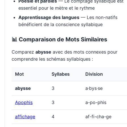
Poésie et paroles
— Le comptage syllabique est
essentiel pour le mètre et le rythme
Apprentissage des langues
— Les non-natifs
bénéficient de la conscience syllabique
📊 Comparaison de Mots Similaires
Comparez
abysse
avec des mots connexes pour
comprendre les schémas syllabiques :
Mot
Syllabes
Division
abysse
3
a·bys·se
Apophis
3
a-po-phis
affichage
4
af-fi-cha-ge