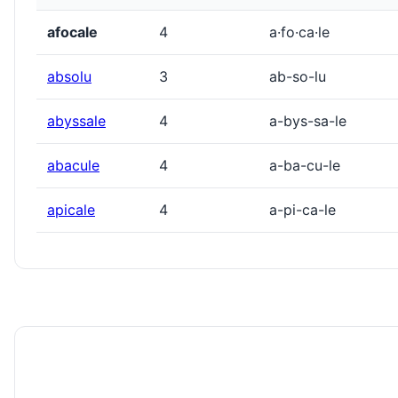
afocale
4
a·fo·ca·le
absolu
3
ab-so-lu
abyssale
4
a-bys-sa-le
abacule
4
a-ba-cu-le
apicale
4
a-pi-ca-le