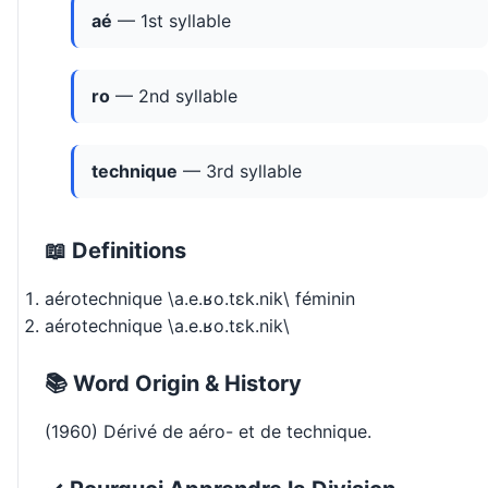
aé
— 1st syllable
ro
— 2nd syllable
technique
— 3rd syllable
📖 Definitions
aérotechnique \a.e.ʁo.tɛk.nik\ féminin
aérotechnique \a.e.ʁo.tɛk.nik\
📚 Word Origin & History
(1960) Dérivé de aéro- et de technique.