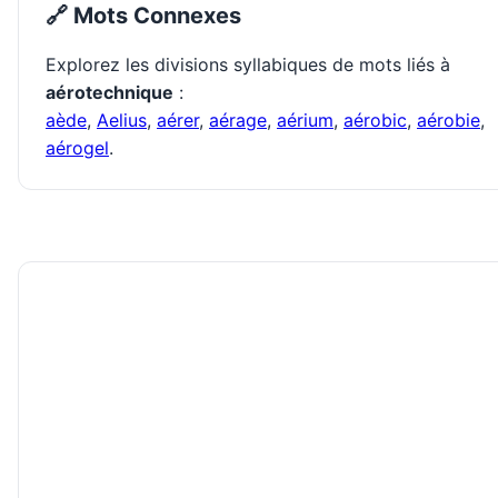
🔗 Mots Connexes
Explorez les divisions syllabiques de mots liés à
aérotechnique
:
aède
,
Aelius
,
aérer
,
aérage
,
aérium
,
aérobic
,
aérobie
,
aérogel
.