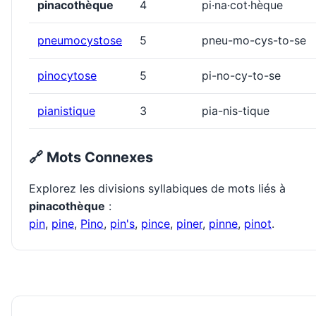
pinacothèque
4
pi·na·cot·hèque
pneumocystose
5
pneu-mo-cys-to-se
pinocytose
5
pi-no-cy-to-se
pianistique
3
pia-nis-tique
🔗 Mots Connexes
Explorez les divisions syllabiques de mots liés à
pinacothèque
:
pin
,
pine
,
Pino
,
pin's
,
pince
,
piner
,
pinne
,
pinot
.