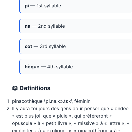
pi
— 1st syllable
na
— 2nd syllable
cot
— 3rd syllable
hèque
— 4th syllable
📖 Definitions
pinacothèque \pi.na.kɔ.tɛk\ féminin
Il y aura toujours des gens pour penser que « ondée
» est plus joli que « pluie », qui préféreront «
opuscule » à « petit livre », « missive » à « lettre », «
expliciter » à « expliquer », « pinacothèque » à «