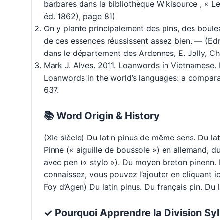
barbares dans la bibliothèque Wikisource , « Le
éd. 1862), page 81)
On y plante principalement des pins, des boule
de ces essences réussissent assez bien. — (Edm
dans le département des Ardennes, E. Jolly, Cha
Mark J. Alves. 2011. Loanwords in Vietnamese. 
Loanwords in the world’s languages: a compara
637.
📚 Word Origin & History
(XIe siècle) Du latin pinus de même sens. Du lat
Pinne (« aiguille de boussole ») en allemand, d
avec pen (« stylo »). Du moyen breton pinenn.
connaissez, vous pouvez l’ajouter en cliquant i
Foy d’Agen) Du latin pinus. Du français pin. Du la
✓ Pourquoi Apprendre la Division Syl