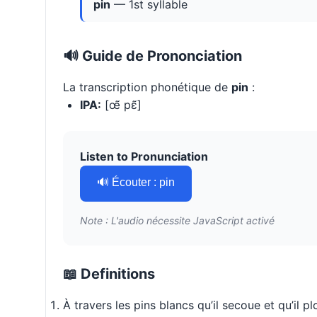
pin
— 1st syllable
🔊 Guide de Prononciation
La transcription phonétique de
pin
:
IPA:
[œ̃ pɛ̃]
Listen to Pronunciation
🔊 Écouter : pin
Note : L'audio nécessite JavaScript activé
📖 Definitions
À travers les pins blancs qu’il secoue et qu’il 