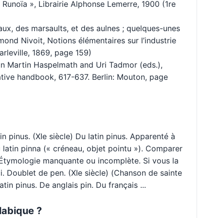
 Runoïa », Librairie Alphonse Lemerre, 1900 (1re
aux, des marsaults, et des aulnes ; quelques-unes
ond Nivoit, Notions élémentaires sur l’industrie
rleville, 1869, page 159)
In Martin Haspelmath and Uri Tadmor (eds.),
tive handbook, 617-637. Berlin: Mouton, page
in pinus. (XIe siècle) Du latin pinus. Apparenté à
u latin pinna (« créneau, objet pointu »). Comparer
 Étymologie manquante ou incomplète. Si vous la
ci. Doublet de pen. (XIe siècle) (Chanson de sainte
tin pinus. De anglais pin. Du français ...
labique ?