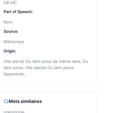
[œ̃ pɛ̃]
Part of Speech:
Nom
Source:
Wiktionary
Origin:
(XIe siècle) Du latin pinus de même sens. Du
latin pinus. (XIe siècle) Du latin pinus.
Apparenté...
Mots similaires
pneumonie