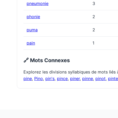
pneumonie
3
phonie
2
puma
2
pain
1
🔗 Mots Connexes
Explorez les divisions syllabiques de mots liés
pine
,
Pino
,
pin's
,
pince
,
piner
,
pinne
,
pinot
,
pinte