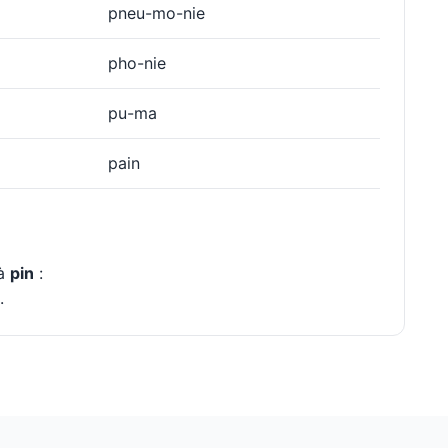
pneu-mo-nie
pho-nie
pu-ma
pain
 à
pin
:
.