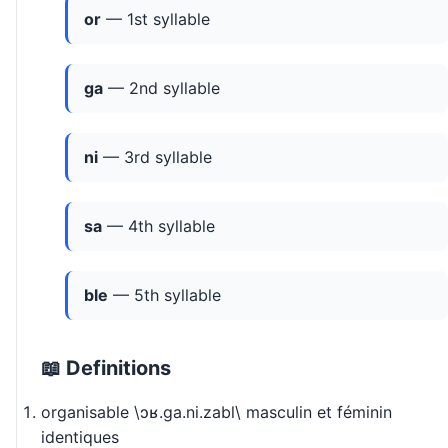
or
— 1st syllable
ga
— 2nd syllable
ni
— 3rd syllable
sa
— 4th syllable
ble
— 5th syllable
📖 Definitions
organisable \ɔʁ.ɡa.ni.zabl\ masculin et féminin
identiques