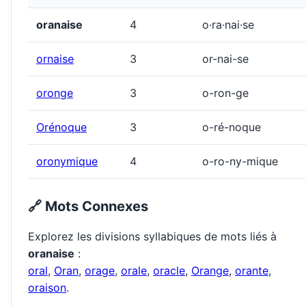
oranaise
4
o·ra·nai·se
ornaise
3
or-nai-se
oronge
3
o-ron-ge
Orénoque
3
o-ré-noque
oronymique
4
o-ro-ny-mique
🔗 Mots Connexes
Explorez les divisions syllabiques de mots liés à
oranaise
:
oral
,
Oran
,
orage
,
orale
,
oracle
,
Orange
,
orante
,
oraison
.