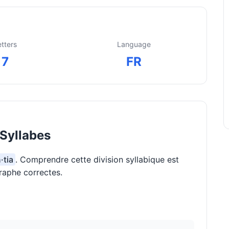
etters
Language
7
FR
Syllabes
·tia
. Comprendre cette division syllabique est
raphe correctes.