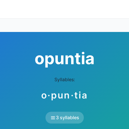
opuntia
Syllables:
o·pun·tia
3 syllables