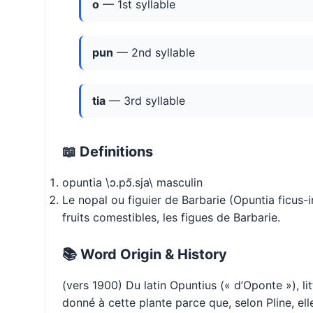
o
— 1st syllable
pun
— 2nd syllable
tia
— 3rd syllable
📖 Definitions
opuntia \ɔ.pɔ̃.sja\ masculin
Le nopal ou figuier de Barbarie (Opuntia ficus-
fruits comestibles, les figues de Barbarie.
📚 Word Origin & History
(vers 1900) Du latin Opuntius (« d’Oponte »), l
donné à cette plante parce que, selon Pline, elle