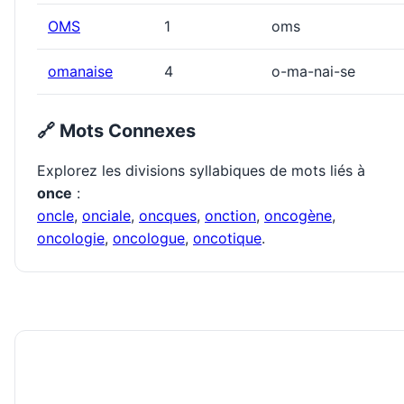
OMS
1
oms
omanaise
4
o-ma-nai-se
🔗 Mots Connexes
Explorez les divisions syllabiques de mots liés à
once
:
oncle
,
onciale
,
oncques
,
onction
,
oncogène
,
oncologie
,
oncologue
,
oncotique
.