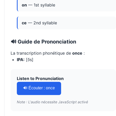
on
— 1st syllable
ce
— 2nd syllable
🔊 Guide de Prononciation
La transcription phonétique de
once
:
IPA:
[ɔ̃s]
Listen to Pronunciation
🔊 Écouter : once
Note : L'audio nécessite JavaScript activé