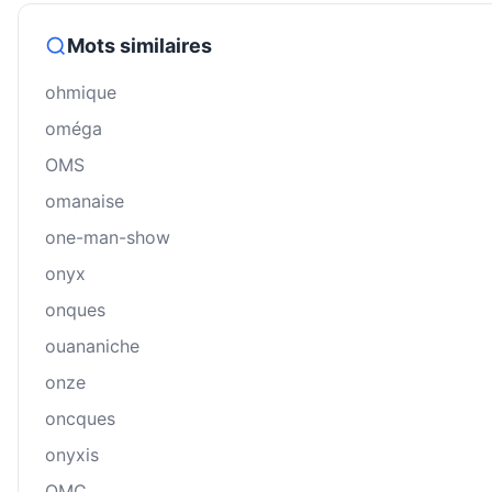
Mots similaires
ohmique
oméga
OMS
omanaise
one-man-show
onyx
onques
ouananiche
onze
oncques
onyxis
OMC