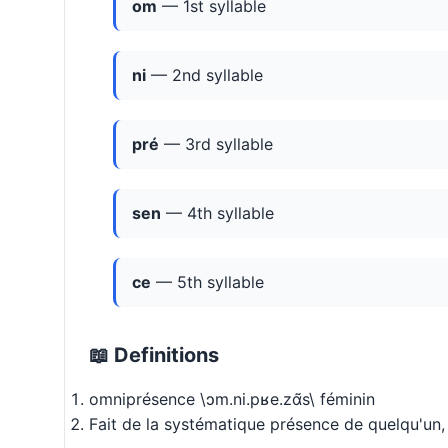
om
— 1st syllable
ni
— 2nd syllable
pré
— 3rd syllable
sen
— 4th syllable
ce
— 5th syllable
📖 Definitions
omniprésence \ɔm.ni.pʁe.zɑ̃s\ féminin
Fait de la systématique présence de quelqu'un,