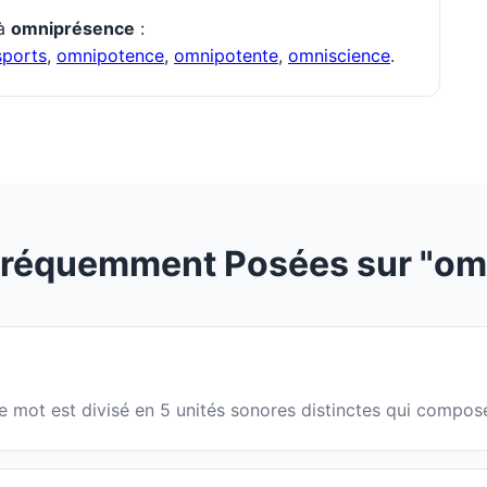
 à
omniprésence
:
ports
,
omnipotence
,
omnipotente
,
omniscience
.
Fréquemment Posées sur "om
Le mot est divisé en 5 unités sonores distinctes qui compos