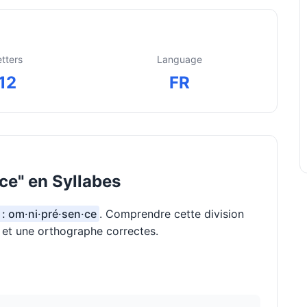
etters
Language
12
FR
e" en Syllabes
 : om·ni·pré·sen·ce
. Comprendre cette division
n et une orthographe correctes.