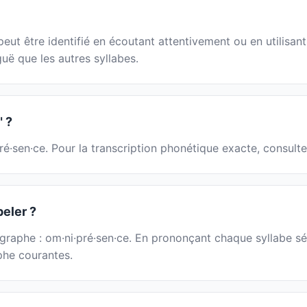
t être identifié en écoutant attentivement ou en utilisant 
guë que les autres syllabes.
 ?
ré·sen·ce. Pour la transcription phonétique exacte, consult
peler ?
graphe : om·ni·pré·sen·ce. En prononçant chaque syllabe sé
aphe courantes.