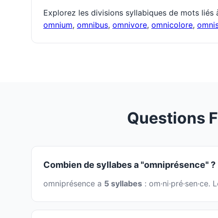
Explorez les divisions syllabiques de mots liés
omnium
,
omnibus
,
omnivore
,
omnicolore
,
omnis
Questions 
Combien de syllabes a "omniprésence" ?
omniprésence a
5 syllabes
: om·ni·pré·sen·ce. 