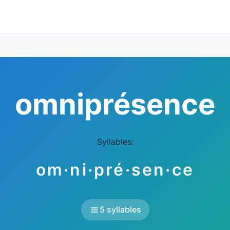
omniprésence
Syllables:
om·ni·pré·sen·ce
5 syllables