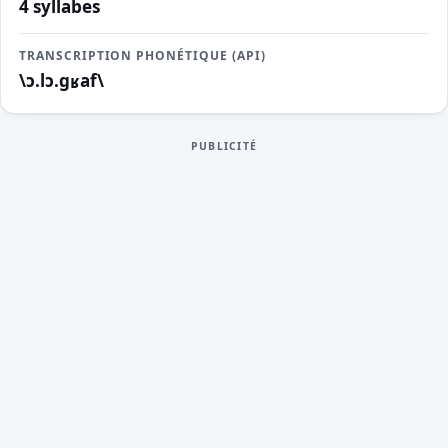
4 syllabes
TRANSCRIPTION PHONÉTIQUE (API)
\ɔ.lɔ.ɡʁaf\
PUBLICITÉ