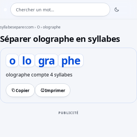
Chercher un mot
◍
syllabeseparer.com
›
O
›
olographe
Séparer olographe en syllabes
o
lo
gra
phe
olographe compte 4 syllabes
Copier
Imprimer
PUBLICITÉ