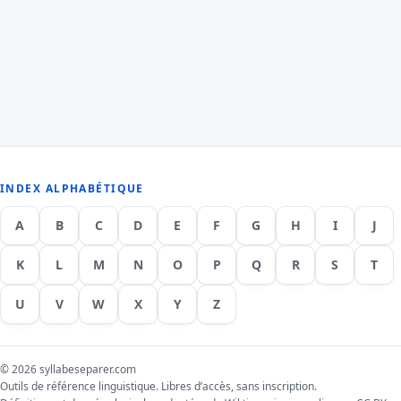
INDEX ALPHABÉTIQUE
A
B
C
D
E
F
G
H
I
J
K
L
M
N
O
P
Q
R
S
T
U
V
W
X
Y
Z
© 2026 syllabeseparer.com
Outils de référence linguistique. Libres d’accès, sans inscription.