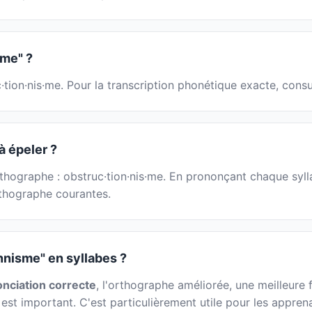
me" ?
·tion·nis·me. Pour la transcription phonétique exacte, cons
à épeler ?
rthographe : obstruc·tion·nis·me. En prononçant chaque syl
orthographe courantes.
nnisme" en syllabes ?
nciation correcte
, l'orthographe améliorée, une meilleure fl
 est important. C'est particulièrement utile pour les appren