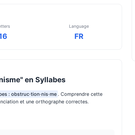
etters
Language
16
FR
nisme" en Syllabes
bes : obstruc·tion·nis·me
. Comprendre cette
onciation et une orthographe correctes.