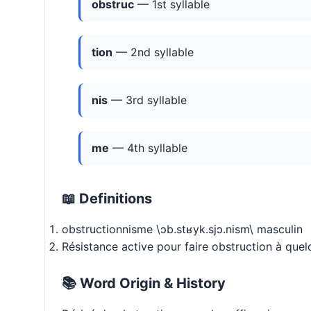
obstruc
— 1st syllable
tion
— 2nd syllable
nis
— 3rd syllable
me
— 4th syllable
📖 Definitions
obstructionnisme \ɔb.stʁyk.sjɔ.nism\ masculin
Résistance active pour faire obstruction à que
📚 Word Origin & History