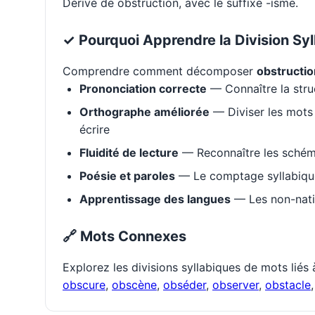
Dérivé de obstruction, avec le suffixe -isme.
✓ Pourquoi Apprendre la Division Syl
Comprendre comment décomposer
obstructi
Prononciation correcte
— Connaître la stru
Orthographe améliorée
— Diviser les mots 
écrire
Fluidité de lecture
— Reconnaître les schém
Poésie et paroles
— Le comptage syllabique 
Apprentissage des langues
— Les non-natif
🔗 Mots Connexes
Explorez les divisions syllabiques de mots liés
obscure
,
obscène
,
obséder
,
observer
,
obstacle