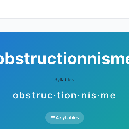
obstructionnism
Syllables:
obstruc·tion·nis·me
4 syllables