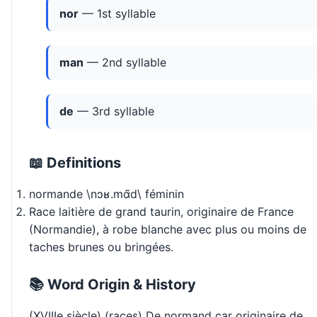
nor
— 1st syllable
man
— 2nd syllable
de
— 3rd syllable
📖 Definitions
normande \nɔʁ.mɑ̃d\ féminin
Race laitière de grand taurin, originaire de France
(Normandie), à robe blanche avec plus ou moins de
taches brunes ou bringées.
📚 Word Origin & History
(XVIIIe siècle) (races) De normand car originaire de