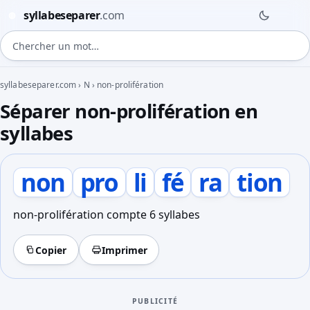
syllabeseparer
.com
◍
Chercher un mot
syllabeseparer.com
›
N
›
non-prolifération
Séparer non-prolifération en
syllabes
non
pro
li
fé
ra
tion
non-prolifération compte 6 syllabes
Copier
Imprimer
PUBLICITÉ