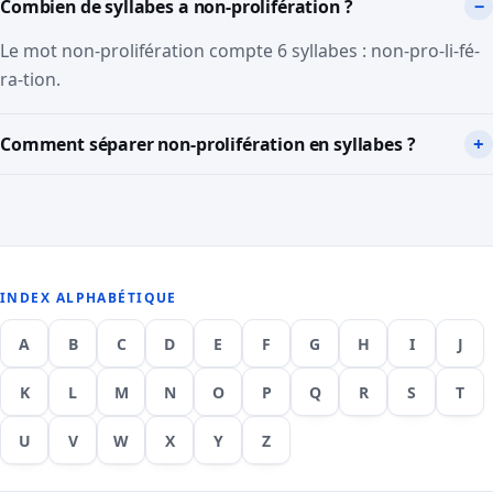
Combien de syllabes a non-prolifération ?
Le mot non-prolifération compte 6 syllabes : non-pro-li-fé-
ra-tion.
Comment séparer non-prolifération en syllabes ?
INDEX ALPHABÉTIQUE
A
B
C
D
E
F
G
H
I
J
K
L
M
N
O
P
Q
R
S
T
U
V
W
X
Y
Z