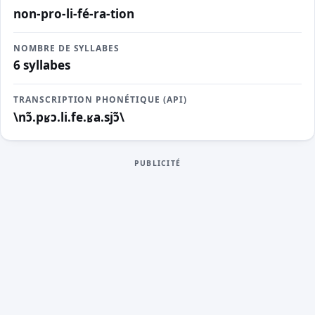
non-pro-li-fé-ra-tion
NOMBRE DE SYLLABES
6 syllabes
TRANSCRIPTION PHONÉTIQUE (API)
\nɔ̃.pʁɔ.li.fe.ʁa.sjɔ̃\
PUBLICITÉ