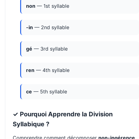
non
— 1st syllable
-in
— 2nd syllable
gé
— 3rd syllable
ren
— 4th syllable
ce
— 5th syllable
✓ Pourquoi Apprendre la Division
Syllabique ?
Comprendre comment décomposer
non-ingérence