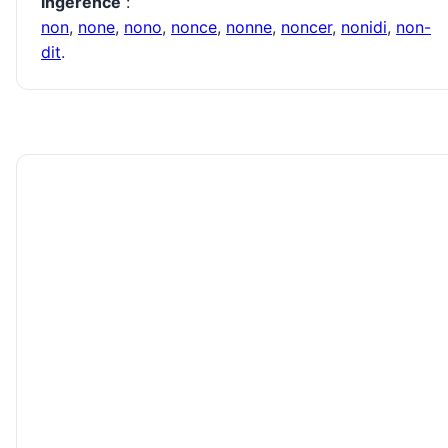
ingérence
:
non
,
none
,
nono
,
nonce
,
nonne
,
noncer
,
nonidi
,
non-
dit
.