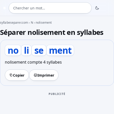
Chercher un mot
◍
syllabeseparer.com
›
N
›
nolisement
Séparer nolisement en syllabes
no
li
se
ment
nolisement compte 4 syllabes
Copier
Imprimer
PUBLICITÉ