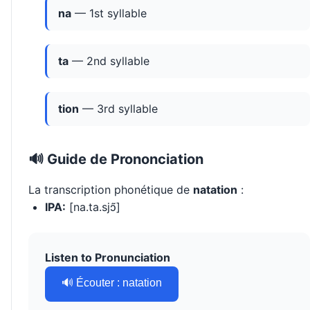
na
— 1st syllable
ta
— 2nd syllable
tion
— 3rd syllable
🔊 Guide de Prononciation
La transcription phonétique de
natation
:
IPA:
[na.ta.sjɔ̃]
Listen to Pronunciation
🔊 Écouter : natation