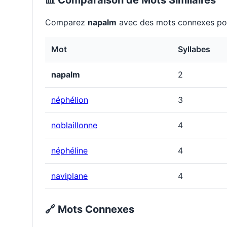
📊 Comparaison de Mots Similaires
Comparez
napalm
avec des mots connexes pou
Mot
Syllabes
napalm
2
néphélion
3
noblaillonne
4
néphéline
4
naviplane
4
🔗 Mots Connexes