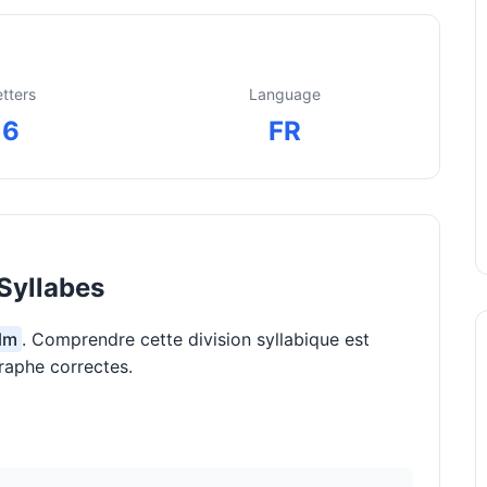
etters
Language
6
FR
Syllabes
alm
. Comprendre cette division syllabique est
raphe correctes.