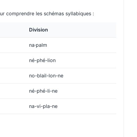
r comprendre les schémas syllabiques :
Division
na·palm
né-phé-lion
no-blail-lon-ne
né-phé-li-ne
na-vi-pla-ne