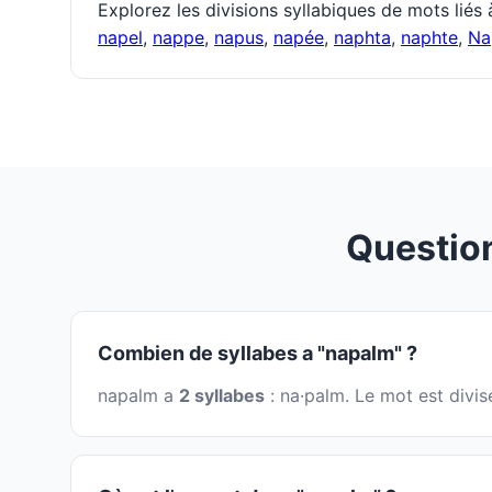
Explorez les divisions syllabiques de mots liés
napel
,
nappe
,
napus
,
napée
,
naphta
,
naphte
,
Na
Questio
Combien de syllabes a "napalm" ?
napalm a
2 syllabes
: na·palm. Le mot est divi