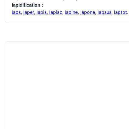
lapidification
:
laps
,
laper
,
lapis
,
lapiaz
,
lapine
,
lapone
,
lapsus
,
laptot
.