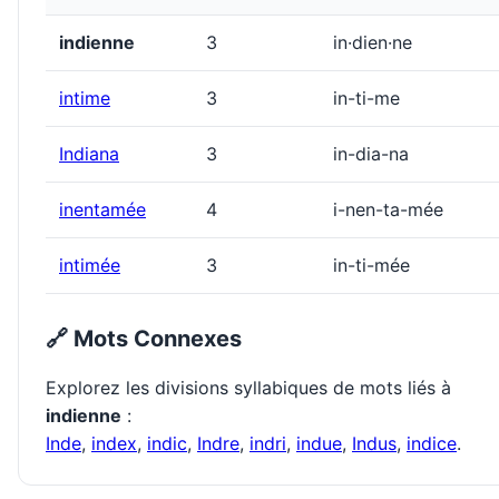
indienne
3
in·dien·ne
intime
3
in-ti-me
Indiana
3
in-dia-na
inentamée
4
i-nen-ta-mée
intimée
3
in-ti-mée
🔗 Mots Connexes
Explorez les divisions syllabiques de mots liés à
indienne
:
Inde
,
index
,
indic
,
Indre
,
indri
,
indue
,
Indus
,
indice
.