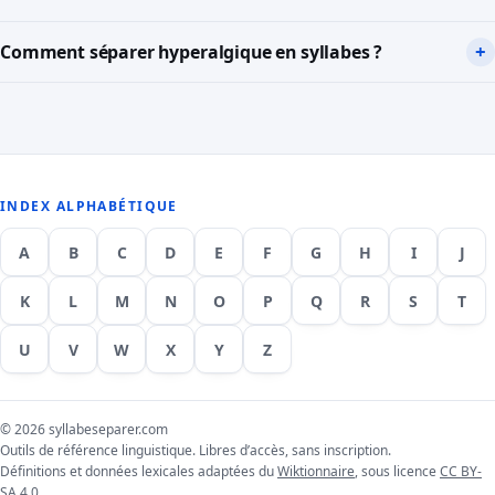
Comment séparer hyperalgique en syllabes ?
INDEX ALPHABÉTIQUE
A
B
C
D
E
F
G
H
I
J
K
L
M
N
O
P
Q
R
S
T
U
V
W
X
Y
Z
© 2026 syllabeseparer.com
Outils de référence linguistique. Libres d’accès, sans inscription.
Définitions et données lexicales adaptées du
Wiktionnaire
, sous licence
CC BY-
SA 4.0
.