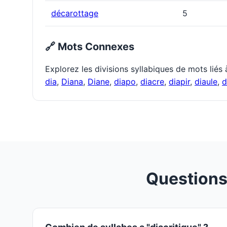
décarottage
5
🔗 Mots Connexes
Explorez les divisions syllabiques de mots liés
dia
,
Diana
,
Diane
,
diapo
,
diacre
,
diapir
,
diaule
,
d
Questions