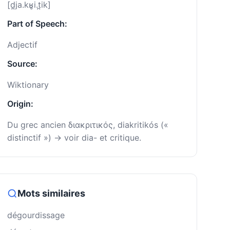
[d̪ja.kʁ̥i.t̪ik]
Part of Speech:
Adjectif
Source:
Wiktionary
Origin:
Du grec ancien διακριτικός, diakritikós («
distinctif ») → voir dia- et critique.
Mots similaires
dégourdissage