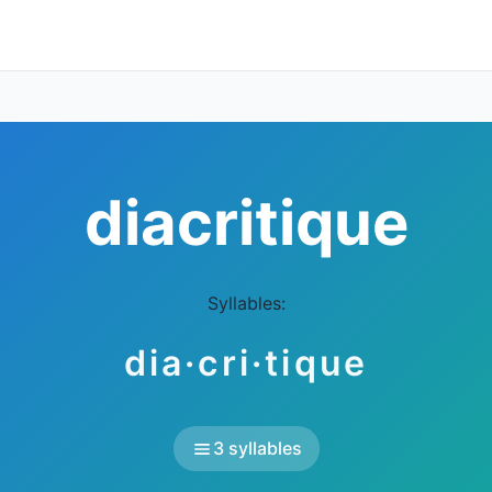
diacritique
Syllables:
dia·cri·tique
3 syllables