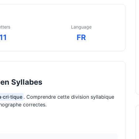
etters
Language
11
FR
 en Syllabes
a·cri·tique
. Comprendre cette division syllabique
thographe correctes.