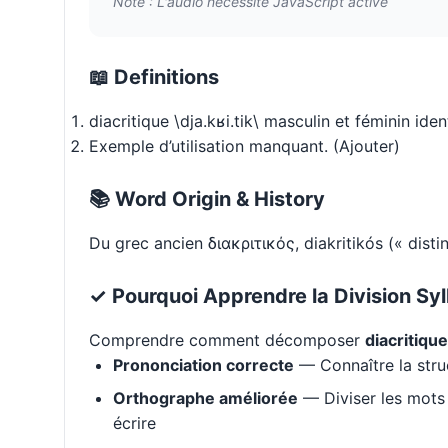
Note : L'audio nécessite JavaScript activé
📖 Definitions
diacritique \dja.kʁi.tik\ masculin et féminin ide
Exemple d’utilisation manquant. (Ajouter)
📚 Word Origin & History
Du grec ancien διακριτικός, diakritikós (« distinc
✓ Pourquoi Apprendre la Division Syl
Comprendre comment décomposer
diacritique
Prononciation correcte
— Connaître la stru
Orthographe améliorée
— Diviser les mots 
écrire