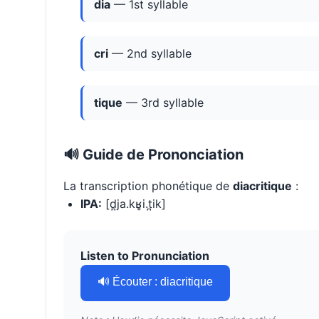
dia
— 1st syllable
cri
— 2nd syllable
tique
— 3rd syllable
🔊 Guide de Prononciation
La transcription phonétique de
diacritique
:
IPA:
[d̪ja.kʁ̥i.t̪ik]
Listen to Pronunciation
🔊 Écouter : diacritique