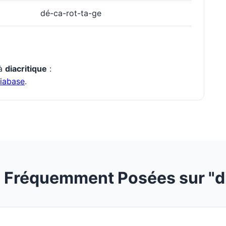
dé-ca-rot-ta-ge
 à
diacritique
:
iabase
.
 Fréquemment Posées sur "di