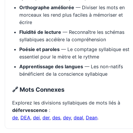
Orthographe améliorée
— Diviser les mots en
morceaux les rend plus faciles à mémoriser et
écrire
Fluidité de lecture
— Reconnaître les schémas
syllabiques accélère la compréhension
Poésie et paroles
— Le comptage syllabique est
essentiel pour le mètre et le rythme
Apprentissage des langues
— Les non-natifs
bénéficient de la conscience syllabique
🔗 Mots Connexes
Explorez les divisions syllabiques de mots liés à
défervescence
:
de
,
DEA
,
dei
,
der
,
des
,
dey
,
deal
,
Dean
.