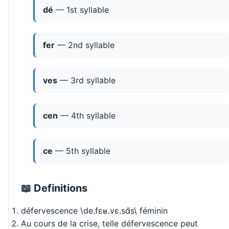
dé
— 1st syllable
fer
— 2nd syllable
ves
— 3rd syllable
cen
— 4th syllable
ce
— 5th syllable
📖 Definitions
défervescence \de.fɛʁ.vɛ.sɑ̃s\ féminin
Au cours de la crise, telle défervescence peut