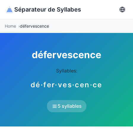
Séparateur de Syllabes
Home
défervescence
défervescence
Syllables:
dé·fer·ves·cen·ce
5 syllables