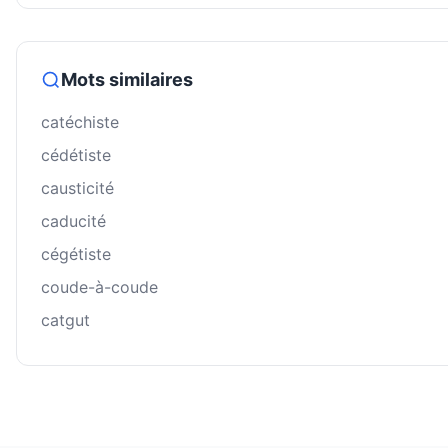
Mots similaires
catéchiste
cédétiste
causticité
caducité
cégétiste
coude-à-coude
catgut