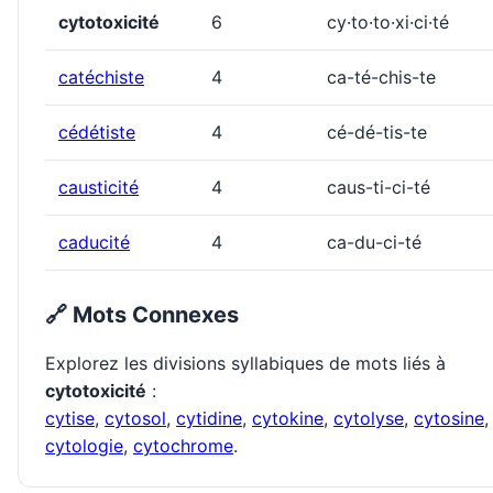
cytotoxicité
6
cy·to·to·xi·ci·té
catéchiste
4
ca-té-chis-te
cédétiste
4
cé-dé-tis-te
causticité
4
caus-ti-ci-té
caducité
4
ca-du-ci-té
🔗 Mots Connexes
Explorez les divisions syllabiques de mots liés à
cytotoxicité
:
cytise
,
cytosol
,
cytidine
,
cytokine
,
cytolyse
,
cytosine
,
cytologie
,
cytochrome
.