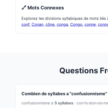
🔗 Mots Connexes
Explorez les divisions syllabiques de mots liés
conf
,
Conan
,
cône
,
conga
,
Congo
,
conne
,
conn
Questions F
Combien de syllabes a "confusionnisme"
confusionnisme a
5 syllabes
: con·fu·sion·nis·