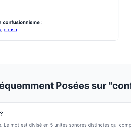
 à
confusionnisme
:
u
,
conso
.
réquemment Posées sur "con
 ?
me. Le mot est divisé en 5 unités sonores distinctes qui co