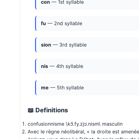
con
— 1st syllable
fu
— 2nd syllable
sion
— 3rd syllable
nis
— 4th syllable
me
— 5th syllable
📖 Definitions
confusionnisme \kɔ̃.fy.zjɔ.nism\ masculin
Avec le règne néolibéral, « la droite est amenée