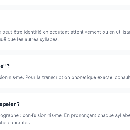
eut être identifié en écoutant attentivement ou en utilisan
guë que les autres syllabes.
e" ?
sion·nis·me. Pour la transcription phonétique exacte, consul
épeler ?
hographe : con·fu·sion·nis·me. En prononçant chaque syllabe
aphe courantes.