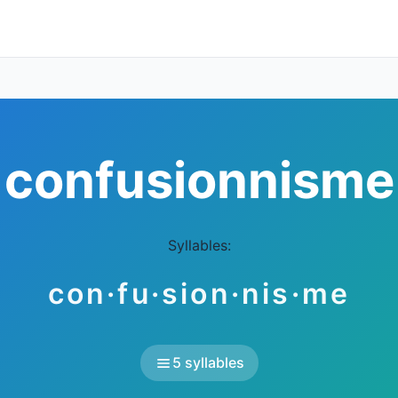
confusionnisme
Syllables:
con·fu·sion·nis·me
5 syllables