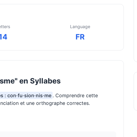
etters
Language
14
FR
sme" en Syllabes
es : con·fu·sion·nis·me
. Comprendre cette
onciation et une orthographe correctes.