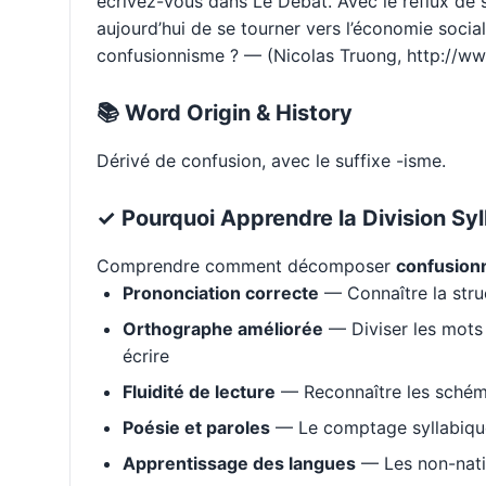
écrivez-vous dans Le Débat. Avec le reflux de
aujourd’hui de se tourner vers l’économie socia
confusionnisme ? — (Nicolas Truong, http://w
📚 Word Origin & History
Dérivé de confusion, avec le suffixe -isme.
✓ Pourquoi Apprendre la Division Syl
Comprendre comment décomposer
confusion
Prononciation correcte
— Connaître la stru
Orthographe améliorée
— Diviser les mots 
écrire
Fluidité de lecture
— Reconnaître les schém
Poésie et paroles
— Le comptage syllabique 
Apprentissage des langues
— Les non-natif