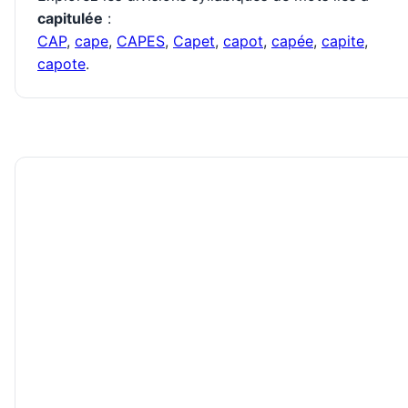
capitulée
:
CAP
,
cape
,
CAPES
,
Capet
,
capot
,
capée
,
capite
,
capote
.