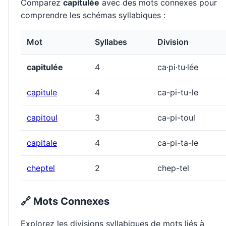
Comparez
capitulée
avec des mots connexes pour
comprendre les schémas syllabiques :
Mot
Syllabes
Division
capitulée
4
ca·pi·tu·lée
capitule
4
ca-pi-tu-le
capitoul
3
ca-pi-toul
capitale
4
ca-pi-ta-le
cheptel
2
chep-tel
🔗 Mots Connexes
Explorez les divisions syllabiques de mots liés à