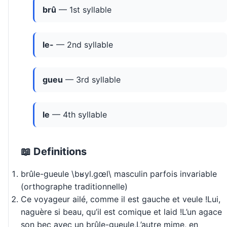
brû
— 1st syllable
le-
— 2nd syllable
gueu
— 3rd syllable
le
— 4th syllable
📖 Definitions
brûle-gueule \bʁyl.ɡœl\ masculin parfois invariable
(orthographe traditionnelle)
Ce voyageur ailé, comme il est gauche et veule !Lui,
naguère si beau, qu’il est comique et laid !L’un agace
son bec avec un brûle-gueule,L’autre mime, en