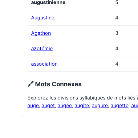
augustinienne
5
Augustine
4
Agathon
3
azotémie
4
association
4
🔗 Mots Connexes
Explorez les divisions syllabiques de mots liés
auge
,
auget
,
augée
,
augite
,
augure
,
augette
,
au