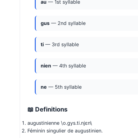
au
— 1st syllable
gus
— 2nd syllable
ti
— 3rd syllable
nien
— 4th syllable
ne
— 5th syllable
📖 Definitions
augustinienne \o.ɡys.ti.njɛn\
Féminin singulier de augustinien.