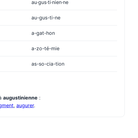
au·gus·ti·nien·ne
au-gus-ti-ne
a-gat-hon
a-zo-té-mie
as-so-cia-tion
 à
augustinienne
:
gment
,
augurer
.