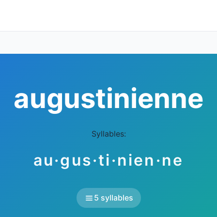
augustinienne
Syllables:
au·gus·ti·nien·ne
5 syllables