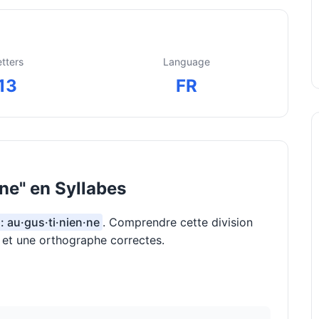
etters
Language
13
FR
ne" en Syllabes
 : au·gus·ti·nien·ne
. Comprendre cette division
n et une orthographe correctes.