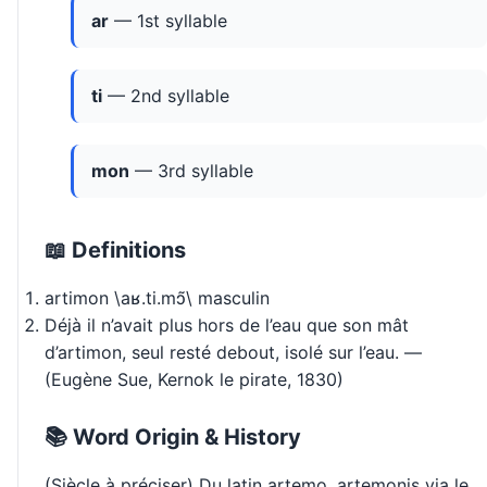
ar
— 1st syllable
ti
— 2nd syllable
mon
— 3rd syllable
📖 Definitions
artimon \aʁ.ti.mɔ̃\ masculin
Déjà il n’avait plus hors de l’eau que son mât
d’artimon, seul resté debout, isolé sur l’eau. —
(Eugène Sue, Kernok le pirate, 1830)
📚 Word Origin & History
(Siècle à préciser) Du latin artemo, artemonis via le