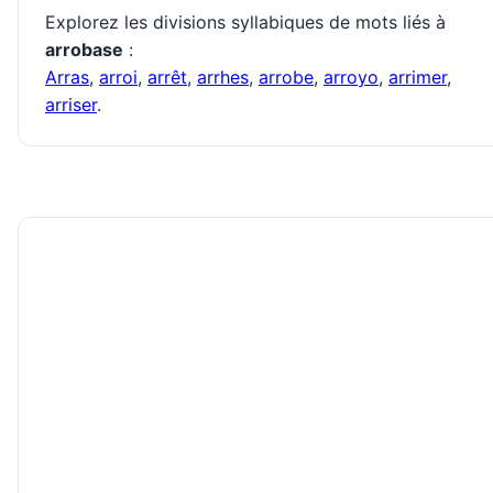
Explorez les divisions syllabiques de mots liés à
arrobase
:
Arras
,
arroi
,
arrêt
,
arrhes
,
arrobe
,
arroyo
,
arrimer
,
arriser
.