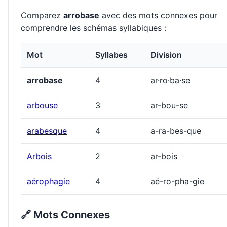
Comparez
arrobase
avec des mots connexes pour
comprendre les schémas syllabiques :
Mot
Syllabes
Division
arrobase
4
ar·ro·ba·se
arbouse
3
ar-bou-se
arabesque
4
a-ra-bes-que
Arbois
2
ar-bois
aérophagie
4
aé-ro-pha-gie
🔗 Mots Connexes