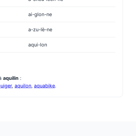
ai-glon-ne
a-zu-lè-ne
aqui-lon
 à
aquilin
:
uiger
,
aquilon
,
aquabike
.