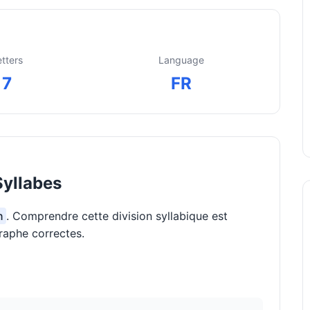
etters
Language
7
FR
Syllabes
n
. Comprendre cette division syllabique est
raphe correctes.