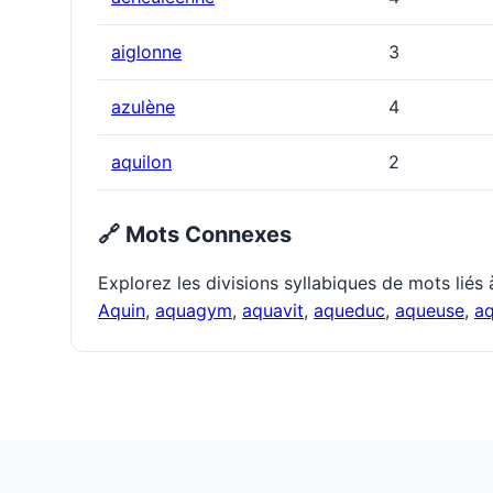
aiglonne
3
azulène
4
aquilon
2
🔗 Mots Connexes
Explorez les divisions syllabiques de mots liés
Aquin
,
aquagym
,
aquavit
,
aqueduc
,
aqueuse
,
aq