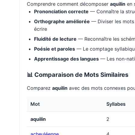
Comprendre comment décomposer
aquilin
en s
Prononciation correcte
— Connaître la stru
Orthographe améliorée
— Diviser les mots 
écrire
Fluidité de lecture
— Reconnaître les schém
Poésie et paroles
— Le comptage syllabique 
Apprentissage des langues
— Les non-natif
📊 Comparaison de Mots Similaires
Comparez
aquilin
avec des mots connexes pour
Mot
Syllabes
aquilin
2
acheuléenne
4