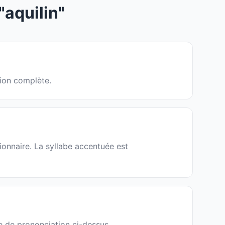
aquilin"
tion complète.
ionnaire. La syllabe accentuée est
de de prononciation ci-dessus.