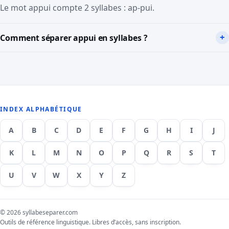
Le mot appui compte 2 syllabes : ap-pui.
Comment séparer appui en syllabes ?
INDEX ALPHABÉTIQUE
A
B
C
D
E
F
G
H
I
J
K
L
M
N
O
P
Q
R
S
T
U
V
W
X
Y
Z
© 2026 syllabeseparer.com
Outils de référence linguistique. Libres d’accès, sans inscription.