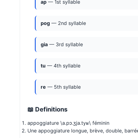
ap
— 1st syllable
pog
— 2nd syllable
gia
— 3rd syllable
tu
— 4th syllable
re
— 5th syllable
📖 Definitions
appoggiature \a.pɔ.ʒja.tyʁ\ féminin
Une appoggiature longue, brève, double, barrée,