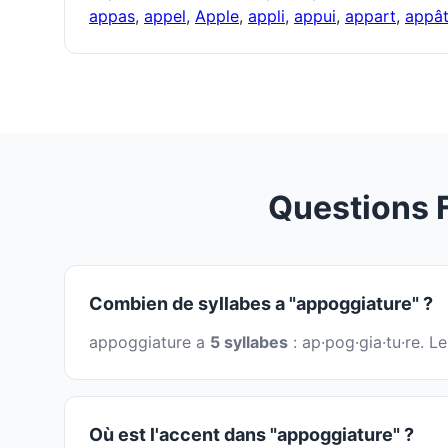
appas
,
appel
,
Apple
,
appli
,
appui
,
appart
,
appâ
Questions 
Combien de syllabes a "appoggiature" ?
appoggiature a
5 syllabes
: ap·pog·gia·tu·re. L
Où est l'accent dans "appoggiature" ?