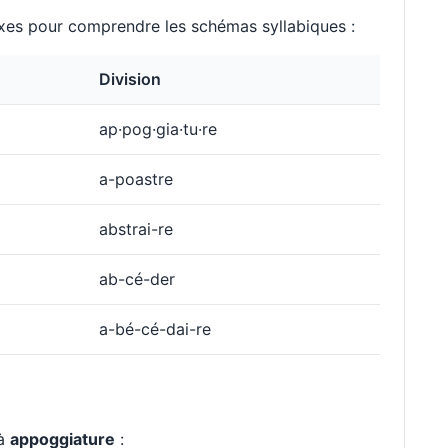
es pour comprendre les schémas syllabiques :
Division
ap·pog·gia·tu·re
a-poastre
abstrai-re
ab-cé-der
a-bé-cé-dai-re
 à
appoggiature
: