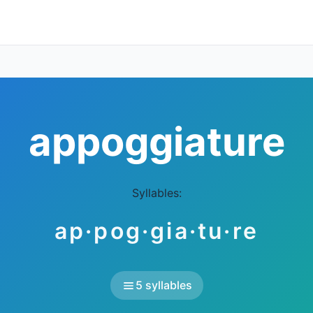
appoggiature
Syllables:
ap·pog·gia·tu·re
5 syllables