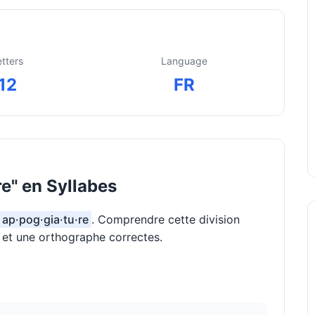
etters
Language
12
FR
e" en Syllabes
: ap·pog·gia·tu·re
. Comprendre cette division
n et une orthographe correctes.