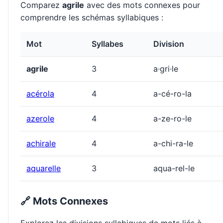
Comparez
agrile
avec des mots connexes pour
comprendre les schémas syllabiques :
Mot
Syllabes
Division
agrile
3
a·gri·le
acérola
4
a-cé-ro-la
azerole
4
a-ze-ro-le
achirale
4
a-chi-ra-le
aquarelle
3
aqua-rel-le
🔗 Mots Connexes