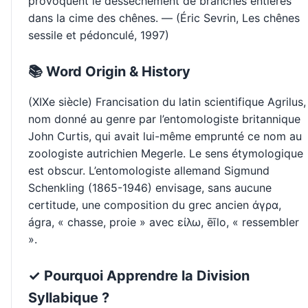
provoquent le dessèchement de branches entières
dans la cime des chênes. — (Éric Sevrin, Les chênes
sessile et pédonculé, 1997)
📚 Word Origin & History
(XIXe siècle) Francisation du latin scientifique Agrilus,
nom donné au genre par l’entomologiste britannique
John Curtis, qui avait lui-même emprunté ce nom au
zoologiste autrichien Megerle. Le sens étymologique
est obscur. L’entomologiste allemand Sigmund
Schenkling (1865-1946) envisage, sans aucune
certitude, une composition du grec ancien άγρα,
ágra, « chasse, proie » avec είλω, ēīlo, « ressembler
».
✓ Pourquoi Apprendre la Division
Syllabique ?