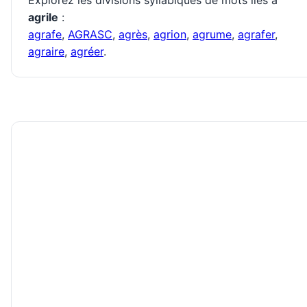
Explorez les divisions syllabiques de mots liés à
agrile
:
agrafe
,
AGRASC
,
agrès
,
agrion
,
agrume
,
agrafer
,
agraire
,
agréer
.