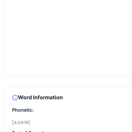
Word Information
Phonetic:
[a.ɲə.le]