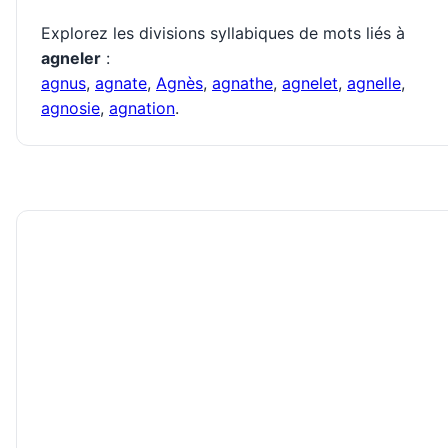
Explorez les divisions syllabiques de mots liés à
agneler
:
agnus
,
agnate
,
Agnès
,
agnathe
,
agnelet
,
agnelle
,
agnosie
,
agnation
.