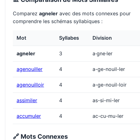
Comparez
agneler
avec des mots connexes pour
comprendre les schémas syllabiques :
Mot
Syllabes
Division
agneler
3
a·gne·ler
agenouiller
4
a-ge-nouil-ler
agenouilloir
4
a-ge-nouil-loir
assimiler
4
as-si-mi-ler
accumuler
4
ac-cu-mu-ler
🔗 Mots Connexes