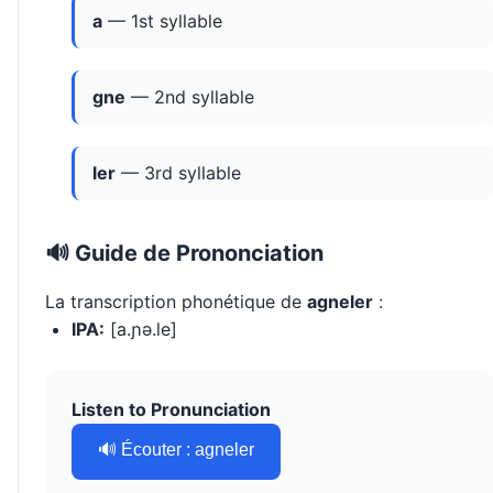
a
— 1st syllable
gne
— 2nd syllable
ler
— 3rd syllable
🔊 Guide de Prononciation
La transcription phonétique de
agneler
:
IPA:
[a.ɲə.le]
Listen to Pronunciation
🔊 Écouter : agneler