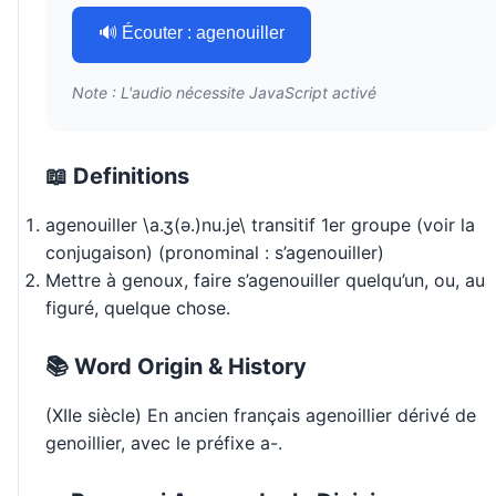
🔊 Écouter : agenouiller
Note : L'audio nécessite JavaScript activé
📖 Definitions
agenouiller \a.ʒ(ə.)nu.je\ transitif 1er groupe (voir la
conjugaison) (pronominal : s’agenouiller)
Mettre à genoux, faire s’agenouiller quelqu’un, ou, au
figuré, quelque chose.
📚 Word Origin & History
(XIIe siècle) En ancien français agenoillier dérivé de
genoillier, avec le préfixe a-.