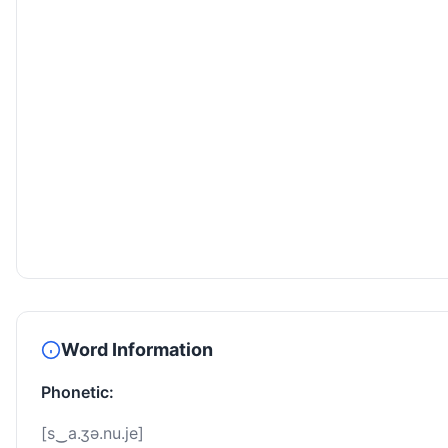
Word Information
Phonetic:
[s‿a.ʒə.nu.je]