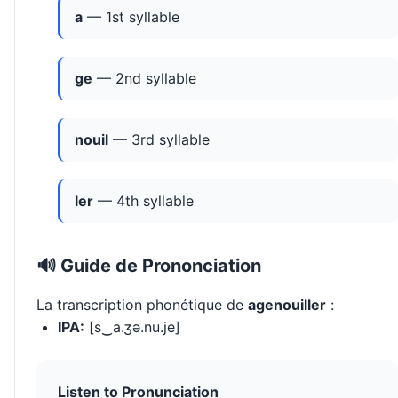
a
— 1st syllable
ge
— 2nd syllable
nouil
— 3rd syllable
ler
— 4th syllable
🔊 Guide de Prononciation
La transcription phonétique de
agenouiller
:
IPA:
[s‿a.ʒə.nu.je]
Listen to Pronunciation