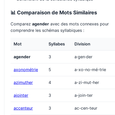
📊 Comparaison de Mots Similaires
Comparez
agender
avec des mots connexes pour
comprendre les schémas syllabiques :
Mot
Syllabes
Division
agender
3
a·gen·der
axonométrie
5
a-xo-no-mé-trie
azimuther
4
a-zi-mut-her
ajointer
3
a-join-ter
accenteur
3
ac-cen-teur