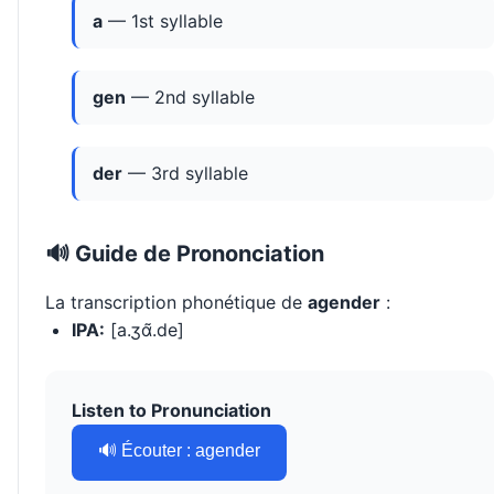
a
— 1st syllable
gen
— 2nd syllable
der
— 3rd syllable
🔊 Guide de Prononciation
La transcription phonétique de
agender
:
IPA:
[a.ʒɑ̃.de]
Listen to Pronunciation
🔊 Écouter : agender