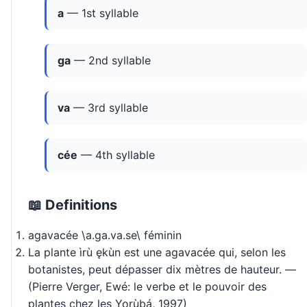
a
— 1st syllable
ga
— 2nd syllable
va
— 3rd syllable
cée
— 4th syllable
📖 Definitions
agavacée \a.ɡa.va.se\ féminin
La plante ìrù ękùn est une agavacée qui, selon les
botanistes, peut dépasser dix mètres de hauteur. —
(Pierre Verger, Ewé: le verbe et le pouvoir des
plantes chez les Yorùbá, 1997)