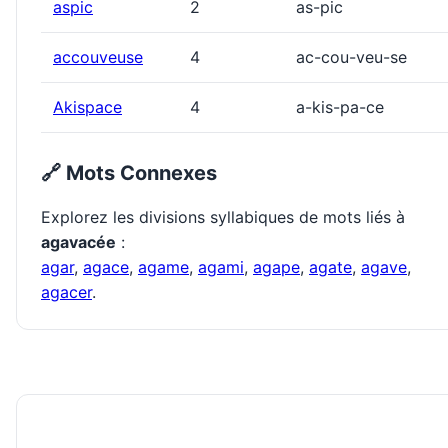
aspic
2
as-pic
accouveuse
4
ac-cou-veu-se
Akispace
4
a-kis-pa-ce
🔗 Mots Connexes
Explorez les divisions syllabiques de mots liés à
agavacée
:
agar
,
agace
,
agame
,
agami
,
agape
,
agate
,
agave
,
agacer
.