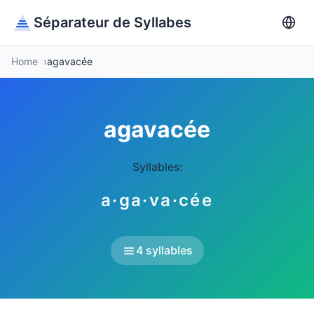
Séparateur de Syllabes
Home
agavacée
agavacée
Syllables:
a·ga·va·cée
4 syllables