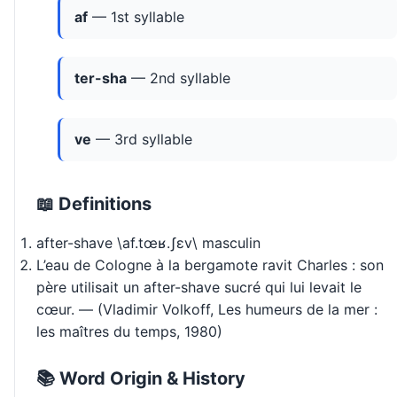
af
— 1st syllable
ter-sha
— 2nd syllable
ve
— 3rd syllable
📖 Definitions
after-shave \af.tœʁ.ʃɛv\ masculin
L’eau de Cologne à la bergamote ravit Charles : son
père utilisait un after-shave sucré qui lui levait le
cœur. — (Vladimir Volkoff, Les humeurs de la mer :
les maîtres du temps, 1980)
📚 Word Origin & History