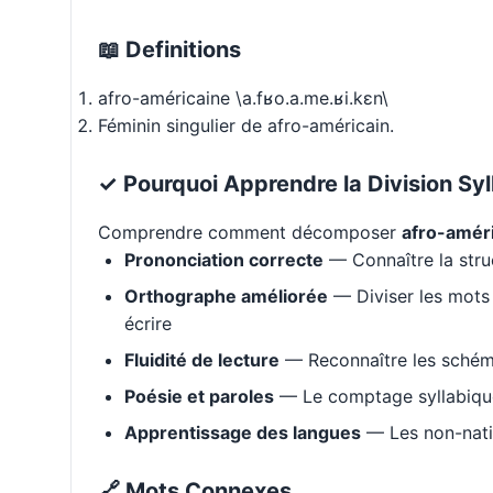
📖 Definitions
afro-américaine \a.fʁo.a.me.ʁi.kɛn\
Féminin singulier de afro-américain.
✓ Pourquoi Apprendre la Division Syl
Comprendre comment décomposer
afro-amér
Prononciation correcte
— Connaître la stru
Orthographe améliorée
— Diviser les mots 
écrire
Fluidité de lecture
— Reconnaître les schém
Poésie et paroles
— Le comptage syllabique 
Apprentissage des langues
— Les non-natif
🔗 Mots Connexes