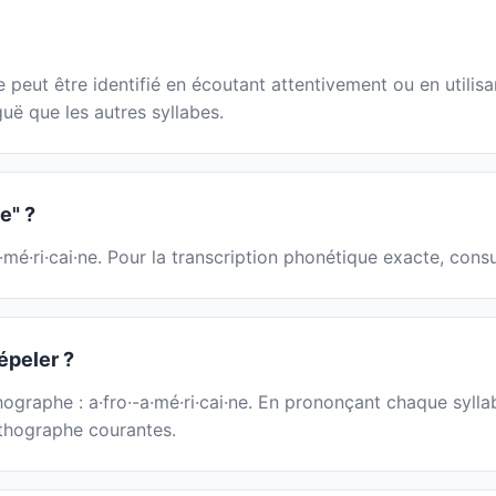
eut être identifié en écoutant attentivement ou en utilisan
guë que les autres syllabes.
e" ?
·mé·ri·cai·ne. Pour la transcription phonétique exacte, cons
épeler ?
thographe : a·fro·-a·mé·ri·cai·ne. En prononçant chaque syll
orthographe courantes.