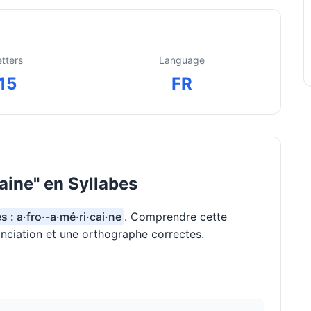
etters
Language
15
FR
ine" en Syllabes
s : a·fro·-a·mé·ri·cai·ne
. Comprendre cette
onciation et une orthographe correctes.