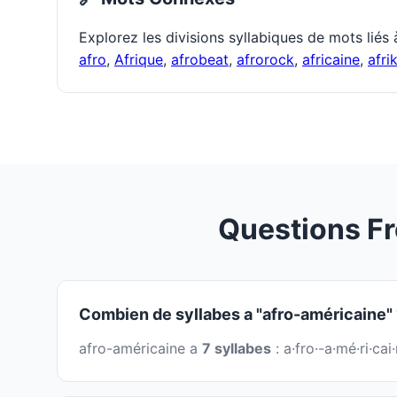
Explorez les divisions syllabiques de mots liés
afro
,
Afrique
,
afrobeat
,
afrorock
,
africaine
,
afri
Questions F
Combien de syllabes a "afro-américaine"
afro-américaine a
7 syllabes
: a·fro·-a·mé·ri·c