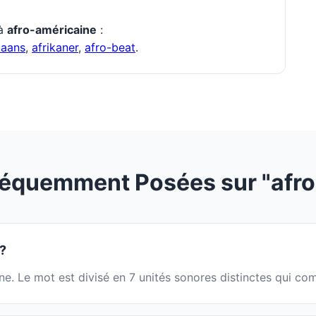
 à
afro-américaine
:
kaans
,
afrikaner
,
afro-beat
.
réquemment Posées sur "afro
 ?
ai·ne. Le mot est divisé en 7 unités sonores distinctes qui 