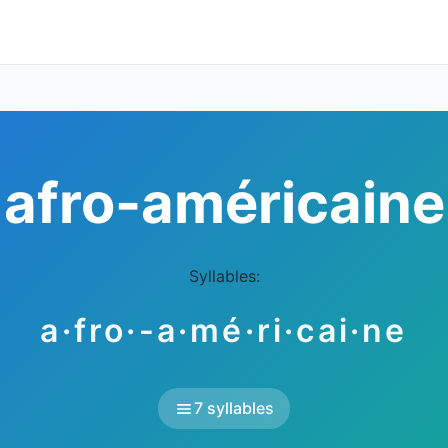
afro-américaine
Syllables:
a·fro·-a·mé·ri·cai·ne
7 syllables