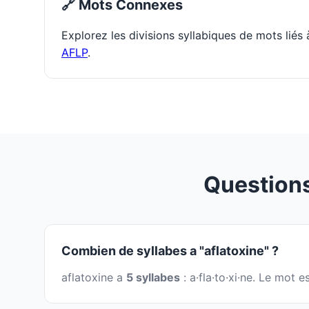
🔗 Mots Connexes
Explorez les divisions syllabiques de mots liés
AFLP
.
Questions
Combien de syllabes a "aflatoxine" ?
aflatoxine a
5 syllabes
: a·fla·to·xi·ne. Le mot